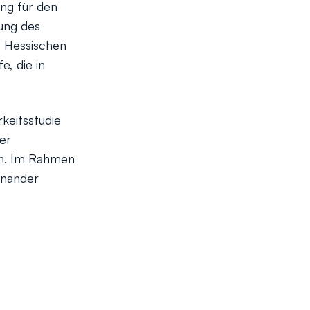
ung für den
tung des
s Hessischen
e, die in
keitsstudie
ner
en. Im Rahmen
inander