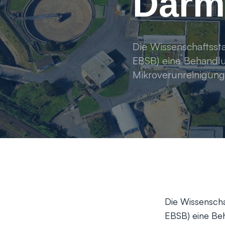
Darm
Die Wissenschaftsst
EBSB) eine Behandlun
Mikroverunreinigunge
Die Wissenscha
EBSB) eine Beh