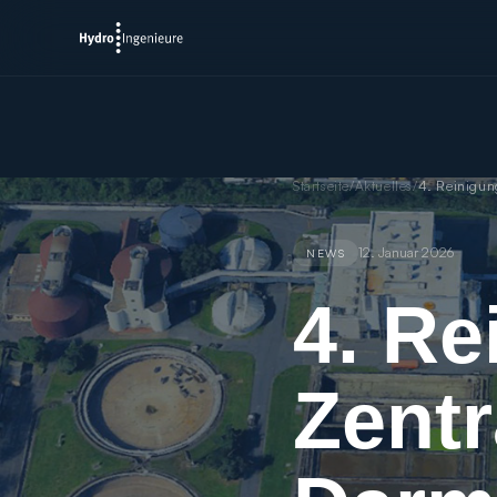
Startseite
/
Aktuelles
/
4. Reinigun
12. Januar 2026
NEWS
4. Re
Zentr