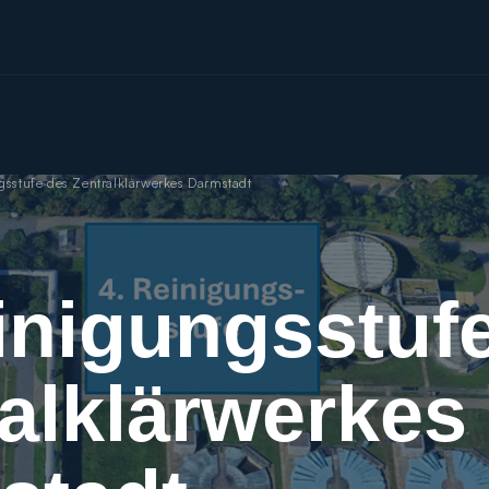
gsstufe des Zentralklärwerkes Darmstadt
inigungsstuf
alklärwerkes