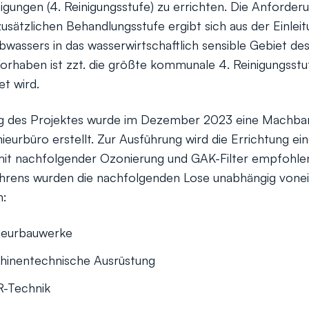
igungen (4. Reinigungsstufe) zu errichten. Die Anforder
zusätzlichen Behandlungsstufe ergibt sich aus der Einlei
wassers in das wasserwirtschaftlich sensible Gebiet de
Vorhaben ist zzt. die größte kommunale 4. Reinigungsstuf
et wird.
ng des Projektes wurde im Dezember 2023 eine Machbar
ieurbüro erstellt. Zur Ausführung wird die Errichtung ei
 mit nachfolgender Ozonierung und GAK-Filter empfohl
hrens wurden die nachfolgenden Lose unabhängig vone
n:
nieurbauwerke
hinentechnische Ausrüstung
R-Technik