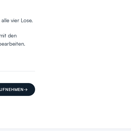
lle vier Lose.
mit den
bearbeiten.
AUFNEHMEN
→