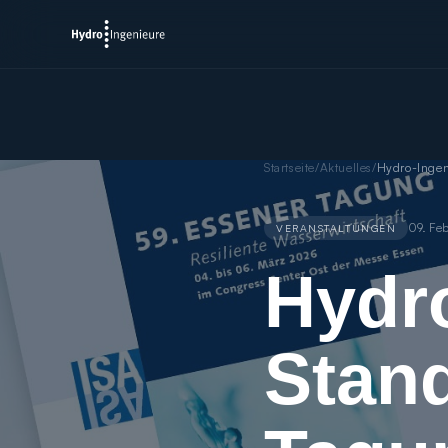
Startseite
/
Aktuelles
/
09. Fe
VERANSTALTUNGEN
Hydro
Stand