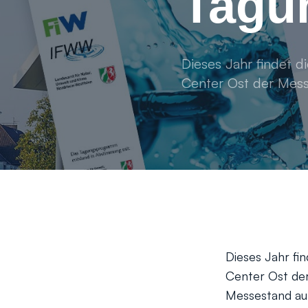
Tagun
Dieses Jahr findet 
Center Ost der Mess
Dieses Jahr f
Center Ost der
Messestand auf