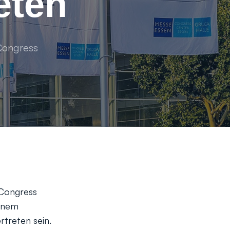
eten
Congress
 Congress
einem
treten sein.