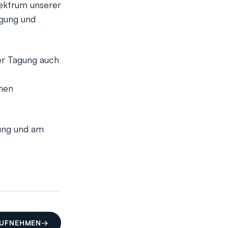
pektrum unserer
ügung und
er Tagung auch
hen
lung und am
AUFNEHMEN
→