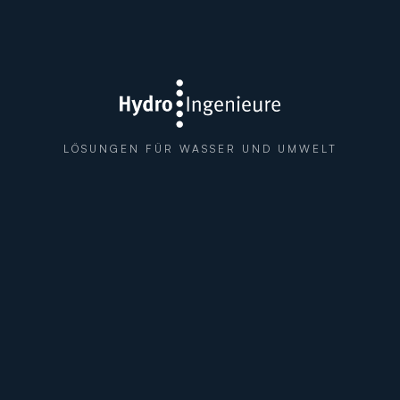
LÖSUNGEN FÜR WASSER UND UMWELT
129
40+
EXPERTINNEN &
JAHRE
EXPERTEN
ERFAHRUNG
2.000+
5
REALISIERTE
STANDORTE IN
PROJEKTE
DEUTSCHLAND